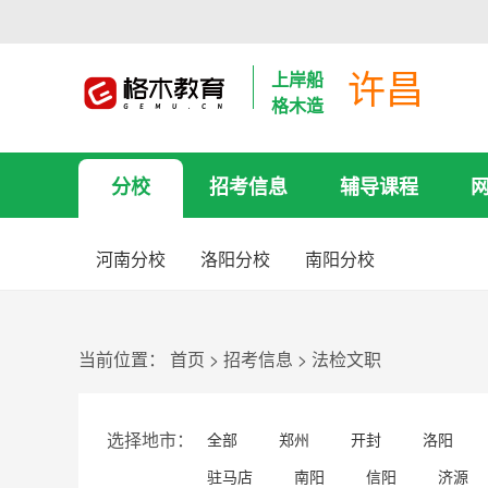
许昌
上岸船
格木造
分校
招考信息
辅导课程
河南分校
洛阳分校
南阳分校
当前位置：
首页
>
招考信息
>
法检文职
选择地市：
全部
郑州
开封
洛阳
驻马店
南阳
信阳
济源