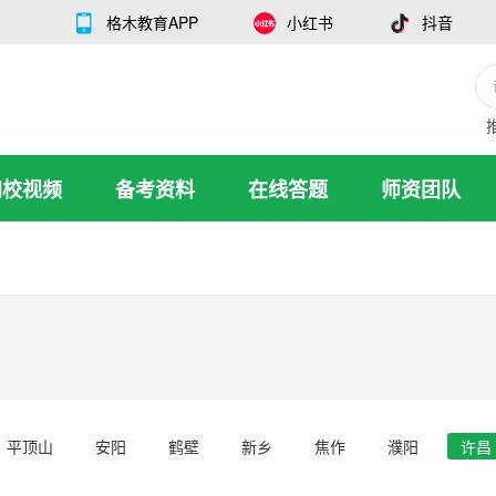
格木教育APP
小红书
抖音
网校视频
备考资料
在线答题
师资团队
平顶山
安阳
鹤壁
新乡
焦作
濮阳
许昌