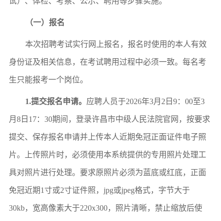
试）、体检、考察、公示、聘用等步骤实施。
（一）报名
本次招聘考试实行网上报名，报名时使用的本人有效
身份证及相关信息，在考试聘用过程中必须一致。每名考
生只能报考一个岗位。
1.
提交报名申请。
应聘
人员于
202
6
年
3
月
2日
9：00
至
3
月
8
日
17：30期间
，
登录
许昌市中级人民法院官网
，按
要求
提交、保存报名申请并上传本人近期免冠正面证件电子照
片。上传照片时，必须使用本系统提供的专用照片处理工
具对照片进行处理。
要求原照片必须为蓝底或红底，正面
免冠近期
1寸或2寸证件照，jpg或jpeg格式，字节大于
30kb，宽高像素大于220x300，
照片清晰，禁止缩放后使