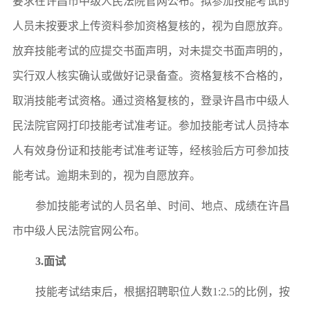
要求
在
许昌市中级人民法院官网
公布。拟参加技能考试的
人
员
未按要求
上传资料
参加资格
复核
的，视为自愿放弃。
放弃技能考试的应提交书面声明，对未提交书面声明的，
实行双人核实确认或做好记录备查。资格
复核
不合格的，
取消技能考试资格。通过资格
复核
的
，登录许昌市中级人
民法院官网打印技能考试准考证。
参加技能考试人员持本
人有效身份证和技能考试
准考证
等，经核验后方可参加技
能考试。逾期未到的，视为自愿放弃。
参加技能考试的人员名单、时间、地点、成绩在
许昌
市中级人民法院官网
公布。
3.
面试
技能考试结束后，
根据
招聘职位人数
1:2
.
5的比例
，按