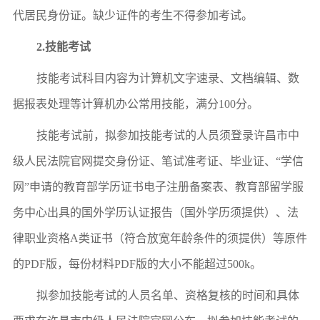
代居民身份证。缺少证件的考生不得参加考试。
2.
技能考试
技能考试科目内容为计算机文字速录、文档编辑、数
据报表处理等计算机办公常用技能，满分
100分。
技能考试前，拟参加技能考试的人
员须登录许昌市中
级人民法院官网
提交身份证、笔试准考证、毕业证、
“学信
网”申请的教育部学历证书电子注册备案表
、
教育部
留学服
务中心
出具的
国外
学历认证报告
（国外学历须
提供
）、
法
律职业资格
A类证书（
符合放宽年龄条件的须提供
）
等原件
的
PDF版，
每份材料
PDF版的大小不能超过500k
。
拟参加技能考试的人
员
名单、资格
复核
的时间和
具体