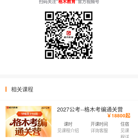
扫码关注“
格木教育
”官方视频号
相关课程
2027公考--格木考编通关营
￥18800起
课时
开课时间
住宿
见课程介绍
详询客服
见课
程详