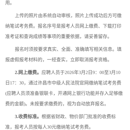
用。
上传的照片由系统自动审核，照片上传成功后方可缴
纳笔试
考务
费。报名序号是报考人员网上缴费、下载打印
准考证和查询成绩等事项的重要依据，请妥善留存。
报名时须按要求真实、全面、准确填写相关信息。填
报虚假报考材料的，一经查实，立即取消报考资格。
2.
网上缴费。
应聘
人员于
202
6
年
3
月
2日
9：00
至
3
月
10
日
17：30
，
通过
许昌市中级人民法院官网缴纳笔试考务费
(应聘人员须准备银联卡，开通网上银行功能并存入足够缴
费的金额)。未按要求缴费的，视为自动放弃报名。
3.
收费标准。
根据省财政、物价部门批准的收费标
准，报考人员按
每人
30元缴纳笔试考务费。