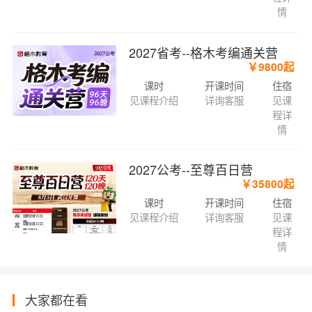
情
2027省考--格木考编通关营
￥9800起
课时
开课时间
住宿
见课程介绍
详询客服
见课
程详
情
2027公考--至尊百日营
￥35800起
课时
开课时间
住宿
见课程介绍
详询客服
见课
程详
情
大家都在看