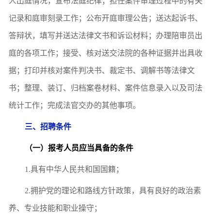
人出庭情况，宣布法庭纪律；担任案件审理过程中的有关
记录和庭审刻录工作；公布开庭审理公告；送达起诉书、
答辩状，填写并送达法律文书和诉讼材料；办理陪审员出
庭的各项工作；接受、核对送交法院的各种证据并出具收
据；打印并
核对
案件判决书、裁定书、调解书等法律文
书；整理、装订、归档案卷材料、案件信息录入以及司法
统计工作；完成法官交办的其他事项。
三
、招聘条件
（一）报考人员应当具备
的
条件
1.
具有中华人民共和国国籍；
2.
拥护党的理论和路线方针政策，具有良好的政治素
养、专业技能和职业操守；