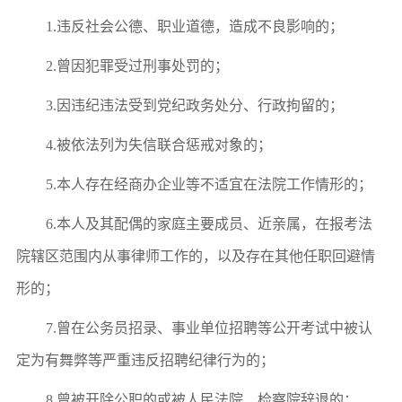
1.违反社会公德、职业道德，造成不良影响的；
2
.曾因犯罪受过刑事处罚的；
3
.因违纪违法受到党纪政务处分、行政拘留的；
4
.被依法列为失信联合惩戒对象的；
5
.本人存在经商办企业等不适宜在法院工作情形的；
6
.本人及其配偶的家庭主要成员、近亲属，在报考法
院辖区范围内从事律师工作的，以及存在其他任职回避情
形的；
7
.曾在公务员招录、
事
业单位招聘等公开考试中被认
定为有
舞弊等严重违反招聘纪律行为的
；
8
.曾被开除公职的或被人民法院、检察院辞退的；