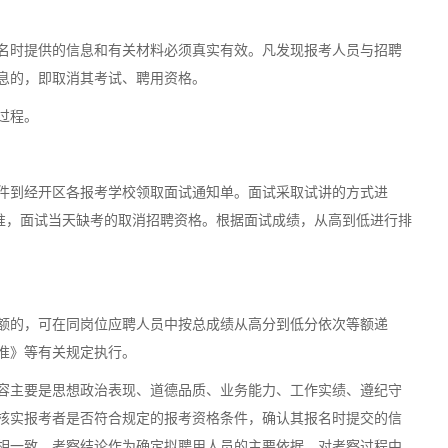
名时提供的信息和有关材料必须真实有效。凡发现报考人员与招聘
息的，即取消其考试、聘用资格。
过程。
件到经开区各报考学校领取面试通知单。面试采取试讲的方式进
为准，面试当天缺考的取消招聘资格。根据面试成绩，从高到低进行排
额的，可在同岗位应聘人员中按总成绩从高分到低分依次等额递
准》等有关规定执行。
容主要是思想政治表现、道德品质、业务能力、工作实绩、遵纪守
核实报考者是否符合规定的报考资格条件，确认其报名时提交的信
相一致。考察结论作为确定拟聘用人员的主要依据，对考察过程中