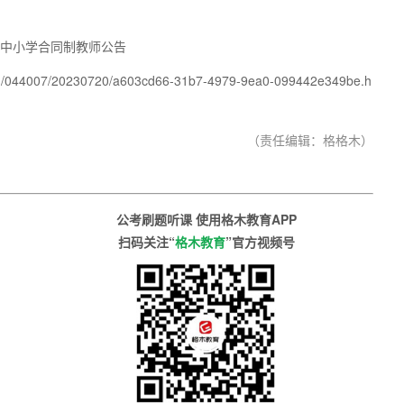
聘中小学合同制教师公告
n/044007/20230720/a603cd66-31b7-4979-9ea0-099442e349be.h
（责任编辑：格格木）
公考刷题听课 使用格木教育APP
扫码关注“
格木教育
”官方视频号