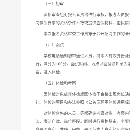
（三）初审
资格审查组对报名者资格进行审核，报考人员报
岗位所要求的资格条件不符或提供虚假材料、虚假信
本次报名资格审查工作贯穿于公开招聘工作的全
（四）面试
学校电话通知初审通过人员，持本人有效身份证
行，满分为100分。面试时间、地点以面试通知单
名，进入体检。
（五）体检和考察
因体检对象放弃体检或因体检不合格出现岗位缺
补。体检的项目和办法参照《公务员聘用体检通用标
对体检合格的人员，等额确定考察对象。考察内
法、廉洁自律、岗位匹配。同时进行资格复审，主要
息是否真实、准确、完整，是否与本人真实经历背景