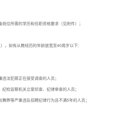
具备岗位所需的学历和任职资格要求（见附件）；
出生），如有从教经历的年龄放宽至40周岁以下;
涉嫌违法犯罪正在接受调查的人员；
关、纪检监察机关立案侦查、纪律审查的人员；
有舞弊等严重违反招聘纪律行为且不满5年的人员；
。