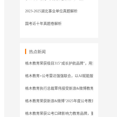
2023-2025湖北事业单位真题解析
国考近十年真题卷解析
热点新闻
格木教育荣获极目315“成长护航品牌”，用责任守护职业
格木教育×公考雷达强强联合，以AI赋能服务
格木教育执行总裁覃伟接受新浪&微博教育盛典专访
格木教育荣获新浪&微博“2025年度公考教育领导力品牌”
格木教育荣获公考口碑影响力教育品牌，董事长接受腾讯