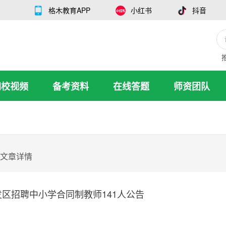
格木教育APP
小红书
抖音
网校视频
备考资料
在线答题
师资团队
文章详情
发区招聘中小学合同制教师141人公告