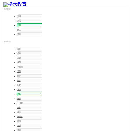
许昌
招考信息
切换省份
全国
湖北
河南
陕西
湖南
地市分校
全省
郑州
开封
洛阳
平顶山
安阳
鹤壁
新乡
焦作
濮阳
许昌
漯河
三门峡
商丘
周口
驻马店
南阳
信阳
济源