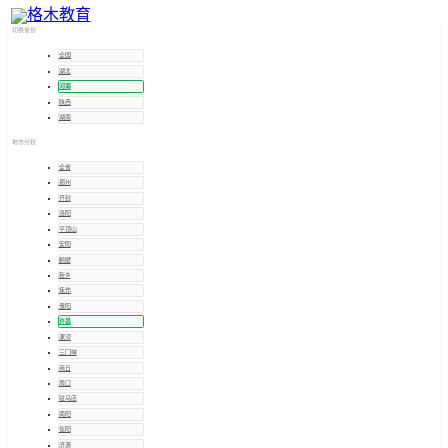
许昌
招考信息
切换省份
全国
湖北
河南
陕西
湖南
地市分校
全省
郑州
开封
洛阳
平顶山
安阳
鹤壁
新乡
焦作
濮阳
许昌
漯河
三门峡
商丘
周口
驻马店
南阳
信阳
济源