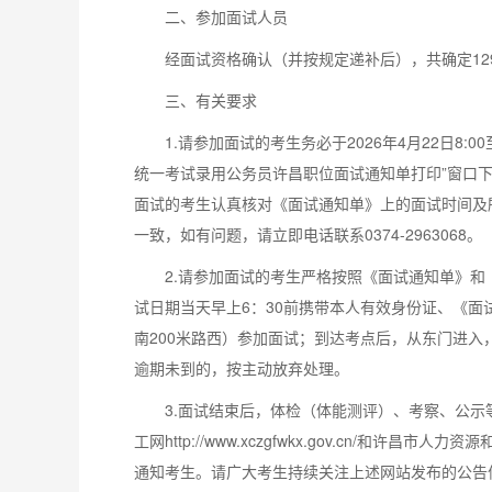
二、参加面试人员
经面试资格确认（并按规定递补后），共确定12
三、有关要求
1.请参加面试的考生务必于2026年4月22日8:0
统一考试录用公务员许昌职位面试通知单打印”窗口
面试的考生认真核对《面试通知单》上的面试时间及
一致，如有问题，请立即电话联系0374-2963068。
2.请参加面试的考生严格按照《面试通知单》
试日期当天早上6：30前携带本人有效身份证、《
南200米路西）参加面试；到达考点后，从东门进
逾期未到的，按主动放弃处理。
3.面试结束后，体检（体能测评）、考察、公
工网http://www.xczgfwkx.gov.cn/和许昌市人力资
通知考生。请广大考生持续关注上述网站发布的公告