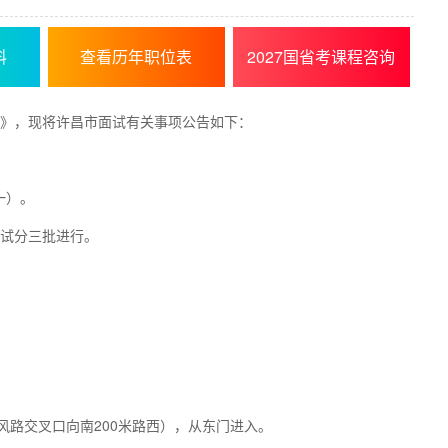
料
查看历年职位表
2027国省考课程咨询
告》，现将许昌市面试有关事项公告如下：
一）。
面试分三批进行。
风路交叉口向南200米路西），从东门进入。