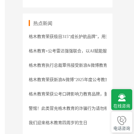
热点新闻
格木教育荣获极目315“成长护航品牌”，用责任守护职业
格木教育×公考雷达强强联合，以AI赋能服务
格木教育执行总裁覃伟接受新浪&微博教育盛典专访
格木教育荣获新浪&微博“2025年度公考教育领导力品牌”
格木教育荣获公考口碑影响力教育品牌，董事长接受腾讯
在线咨询
警惕！此类冒充格木教育的诈骗行为请勿相信
我们迎来格木教育四周岁的生日
电话咨询