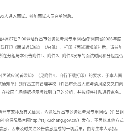
95人进入面试。参加面试人员名单附后。
0至4月27日7:00登陆许昌市公务员考录专用网站的“河南省2026年度
下载打印《面试通知单》（A4纸）。打印《面试通知单》后，请参加
所在分组与本公告附件1、附件2、附件3发布的面试时间和分组是否
和《面试应试者须知》（见附件4，自行下载打印）的要求，于本人面
面试通知单》到许昌工商管理学校（许昌市永昌大道与清风路交叉口向
入，在校园广场根据标示牌找到自己的分组，并按顺序排队进行点名。
示等环节安排及有关信息，均通过许昌市公务员考录专用网站（许昌组
源和社会保障局官网http://rsj.xuchang.gov.cn/）发布，不再以其他方式
信息，因未及时关注公告信息造成的一切后果，由考生本人承担。