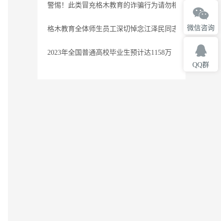
警惕！此类冒充格木教育的诈骗行为请勿相信
微信咨询
格木教育全体师生员工深切悼念江泽民同志
2023年全国普通高校毕业生预计达1158万
QQ群