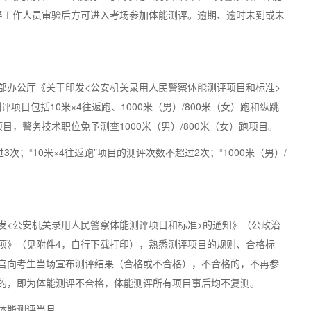
经工作人员审验后方可进入考场参加体能测评。逾期、逾时未到或未
部办公厅《关于印发<公安机关录用人民警察体能测评项目和标准>
评项目包括10米×4往返跑、1000米（男）/800米（女）跑和纵跳
，警务技术职位免予测查1000米（男）/800米（女）跑项目。
次；“10米×4往返跑”项目的测评次数不超过2次；“1000米（男）/
发<公安机关录用人民警察体能测评项目和标准>的通知》（公政治
意事项》（见附件4，自行下载打印），熟悉测评项目的规则、合格标
官向考生当场宣布测评结果（合格或不合格），不合格的，不再参
的，即为体能测评不合格，体能测评所有项目事后均不复测。
体能测评当月。