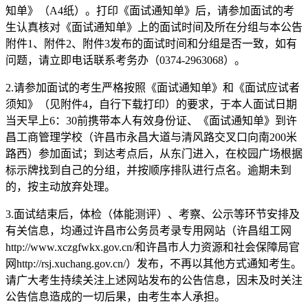
知单》（A4纸）。打印《面试通知单》后，请参加面试的考
生认真核对《面试通知单》上的面试时间及所在分组与本公告
附件1、附件2、附件3发布的面试时间和分组是否一致，如有
问题，请立即电话联系考务办（0374-2963068）。
2.请参加面试的考生严格按照《面试通知单》和《面试应试者
须知》（见附件4，自行下载打印）的要求，于本人面试日期
当天早上6：30前携带本人有效身份证、《面试通知单》到许
昌工商管理学校（许昌市永昌大道与清风路交叉口向南200米
路西）参加面试；到达考点后，从东门进入，在校园广场根据
标示牌找到自己的分组，并按顺序排队进行点名。逾期未到
的，按主动放弃处理。
3.面试结束后，体检（体能测评）、考察、公示等环节安排及
有关信息，均通过许昌市公务员考录专用网站（许昌组工网
http://www.xczgfwkx.gov.cn/和许昌市人力资源和社会保障局官
网http://rsj.xuchang.gov.cn/）发布，不再以其他方式通知考生。
请广大考生持续关注上述网站发布的公告信息，因未及时关注
公告信息造成的一切后果，由考生本人承担。