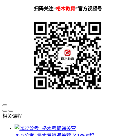
扫码关注“
格木教育
”官方视频号
相关课程
2027公考--格木考编通关营
￥18800起