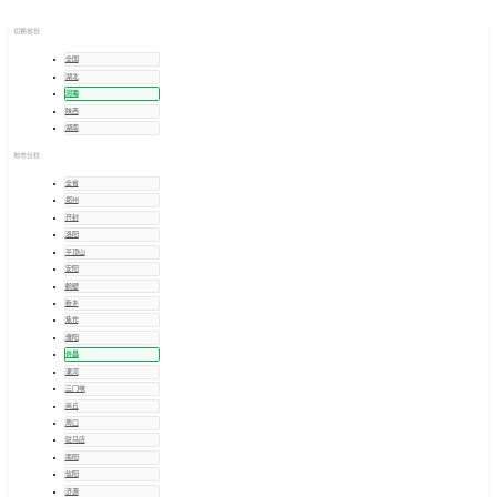
许昌
招考信息
切换省份
全国
湖北
河南
陕西
湖南
地市分校
全省
郑州
开封
洛阳
平顶山
安阳
鹤壁
新乡
焦作
濮阳
许昌
漯河
三门峡
商丘
周口
驻马店
南阳
信阳
济源