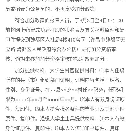
员或招录为公务员的，不再享受加分政策。
符合加分政策的报考人员，于6月3日至4日17：00
前将网上缴费成功后打印的报名表及有关材料原件和复
印件提交到魏都区人社局4楼410房间（许昌市魏都区天
宝路 魏都区人民政府综合办公楼）进行加分资格审
核，逾期未参加加分资格审核的视为放弃加分。
加分提供材料，大学生村官提供材料：⑴本人任职
所在的县（市）组织部门证明，证明内容包括：姓名、
性别、身份证号、在××县××乡××村任××职务，任职期
限为××××年××月至××××年××月。⑵本人有效身份证原
件、复印件。⑶本人符合报名条件的毕业证及其他证件
原件、复印件。退役大学生士兵提供材料：⑴本人有效
身份证原件、复印件；⑵本人入伍通知书原件、复印