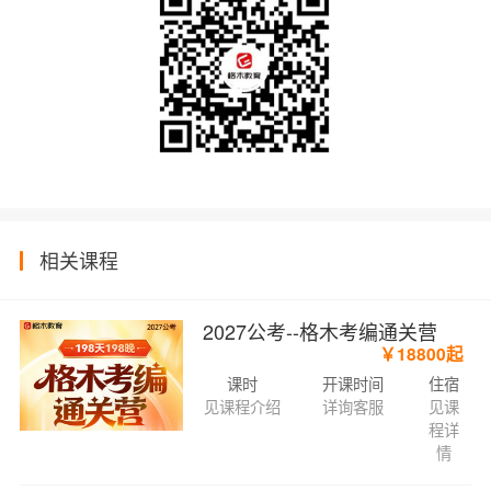
相关课程
2027公考--格木考编通关营
￥18800起
课时
开课时间
住宿
见课程介绍
详询客服
见课
程详
情