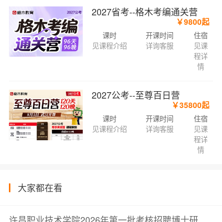
2027省考--格木考编通关营
￥9800起
课时
开课时间
住宿
见课程介绍
详询客服
见课
程详
情
2027公考--至尊百日营
￥35800起
课时
开课时间
住宿
见课程介绍
详询客服
见课
程详
情
大家都在看
许昌职业技术学院2026年第一批考核招聘博士研究生拟聘用人员名单公示