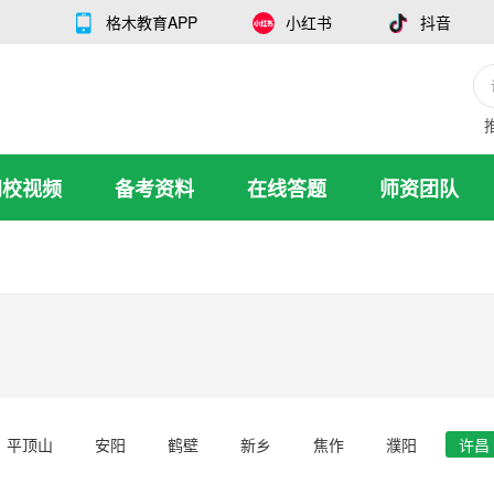
格木教育APP
小红书
抖音
网校视频
备考资料
在线答题
师资团队
平顶山
安阳
鹤壁
新乡
焦作
濮阳
许昌